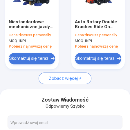
Wycieczka po fabryce
Kontrola jakości
Niestandardowe
Auto Rotary Double
mechaniczne jazdy
Brushes Ride On
Skontaktuj się z nami
na maszynie
Floor Sweeper do
Cena:
discuss personally
Cena:
discuss personally
zamiatarki podłogi,
warsztatu
MOQ:
1KPL
MOQ:
1KPL
maszyna zamiatarka
przemysłowego
Nowości
podłogi
Pobierz najnowszą cenę
Pobierz najnowszą cenę
Skontaktuj się teraz
Skontaktuj się teraz
Maszyny do mycia podłóg
Zobacz więcej
Kompaktne pralki podłogowe
Idź za pralkami podłogowymi
Zostaw Wiadomość
Odpowiemy Szybko
Wykorzystanie sprzątaczy podłogi
Akcesoria do pralki podłogowej