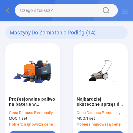
Maszyny Do Zamiatania Podłóg
(14)
Profesjonalne paliwo
Najbardziej
na baterie w
skuteczne sprzęt do
zamiataczach
czyszczenia podłogi
Cena:
Discuss Personally
Cena:
Discuss Personally
podłogowych do
MOQ:
1 set
MOQ:
1 set
czyszczenia na dużą
skalę
Pobierz najnowszą cenę
Pobierz najnowszą cenę