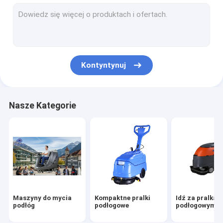
Maszyny do zamiatania podłóg
Maszyny do odkurzaczy
Pojazdy do czyszczenia ulic
Kontyntynuj
Skuter do czyszczenia podłogi
Maszyny buforowe podłogowe
Nasze Kategorie
Komercyjne urządzenia dezynfekcyjne
Przenośny dmuchał powietrza
Maszyny do mycia
Kompaktne pralki
Idź za pralkam
podłóg
podłogowe
podłogowymi