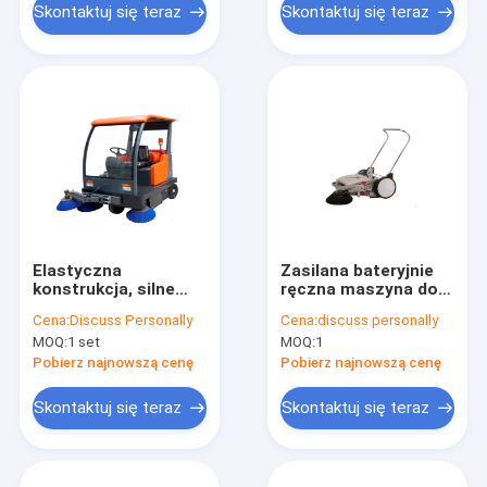
Skontaktuj się teraz
Skontaktuj się teraz
Elastyczna
Zasilana bateryjnie
konstrukcja, silne
ręczna maszyna do
zamiatanie podłogi,
zamiatania podłogi
Cena:
Discuss Personally
Cena:
discuss personally
szybkie i dokładne
na podłogi z
MOQ:
1 set
MOQ:
1
czyszczenie
twardego drewna /
granitu
Pobierz najnowszą cenę
Pobierz najnowszą cenę
Skontaktuj się teraz
Skontaktuj się teraz