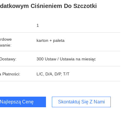
datkowym Ciśnieniem Do Szczotki
1
ardowe
karton + paleta
wanie:
Dostawy:
300 Ustaw / Ustawia na miesiąc
 Płatności:
L/C, D/A, D/P, T/T
Najlepszą Cenę
Skontaktuj Się Z Nami