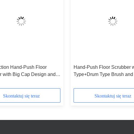
ction Hand-Push Floor
Hand-Push Floor Scrubber w
r with Big Cap Design and
Type+Drum Type Brush and
nal Pressure System
Hardness for Efficient Clean
Skontaktuj się teraz
Skontaktuj się teraz