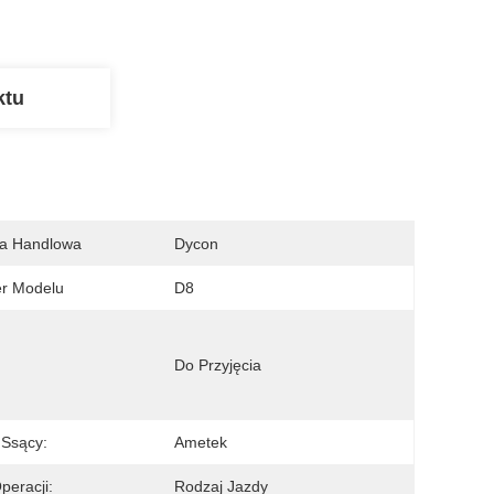
ktu
a Handlowa
Dycon
r Modelu
D8
Do Przyjęcia
k Ssący:
Ametek
peracji:
Rodzaj Jazdy