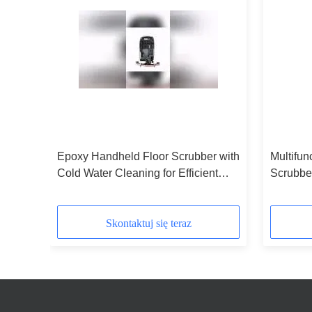
ld
Epoxy Handheld Floor Scrubber with
Multifun
y and
Cold Water Cleaning for Efficient
Scrubbe
Hard Floor Maintenance
Additio
Skontaktuj się teraz