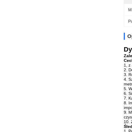
M
Po
O
Dy
Zal
Cec
1, z
2. D
3. R
4. S
metr
5. W
6. S
7. K
8. I
impo
9. M
czys
10. 
Śle
1. P