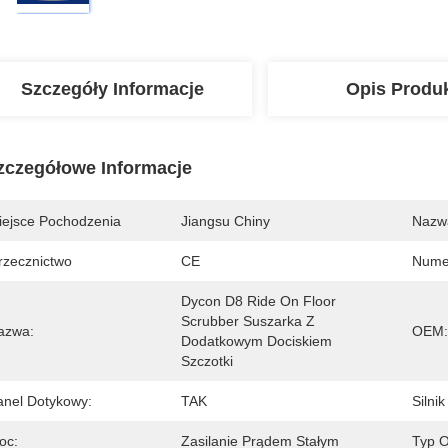
Szczegóły Informacje
Opis Produ
zczegółowe Informacje
iejsce Pochodzenia
Jiangsu Chiny
Nazw
rzecznictwo
CE
Nume
Dycon D8 Ride On Floor 
Scrubber Suszarka Z 
azwa:
OEM:
Dodatkowym Dociskiem 
Szczotki
anel Dotykowy:
TAK
Silni
oc:
Zasilanie Prądem Stałym
Typ O