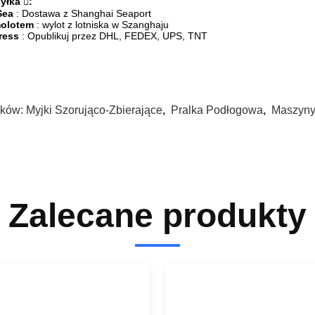
yłka :
Sea
: Dostawa z Shanghai Seaport
olotem
: wylot z lotniska w Szanghaju
ress
: Opublikuj przez DHL, FEDEX, UPS, TNT
ków:
Myjki Szorująco-Zbierające
,
Pralka Podłogowa
,
Maszyny
Zalecane produkty