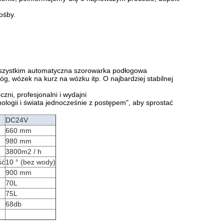
ośby.
wszystkim automatyczna szorowarka podłogowa
, wózek na kurz na wózku itp. O najbardziej stabilnej
zni, profesjonalni i wydajni
ologii i świata jednocześnie z postępem", aby sprostać
DC24V
660 mm
980 mm
3800m2 / h
ść
10 ° (bez wody)
900 mm
70L
75L
68db