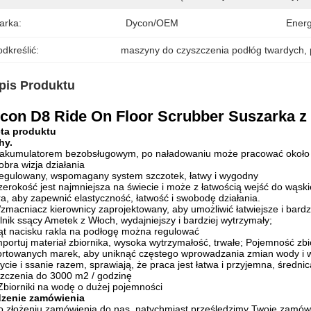
arka:
Dycon/OEM
Energ
dkreślić:
maszyny do czyszczenia podłóg twardych
, 
pis Produktu
con D8 Ride On Floor Scrubber Suszarka z
eta produktu
hy.
 akumulatorem bezobsługowym, po naładowaniu może pracować około 
obra wizja działania
egulowany, wspomagany system szczotek, łatwy i wygodny
zerokość jest najmniejsza na świecie i może z łatwością wejść do wąski
a, aby zapewnić elastyczność, łatwość i swobodę działania.
zmacniacz kierownicy zaprojektowany, aby umożliwić łatwiejsze i bardzi
ilnik ssący Ametek z Włoch, wydajniejszy i bardziej wytrzymały;
ąt nacisku rakla na podłogę można regulować
mportuj materiał zbiornika, wysoka wytrzymałość, trwałe; Pojemność zbi
rtowanych marek, aby uniknąć częstego wprowadzania zmian wody i 
ycie i ssanie razem, sprawiają, że praca jest łatwa i przyjemna, śred
zczenia do 3000 m2 / godzinę
Zbiorniki na wodę o dużej pojemności
dzenie zamówienia
o złożeniu zamówienia do nas, natychmiast prześledzimy Twoje zamów