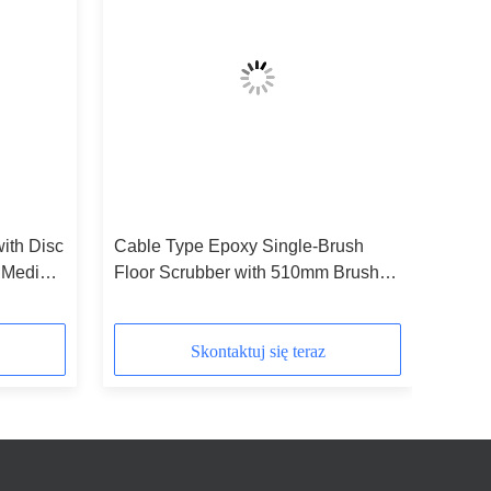
ith Disc
Cable Type Epoxy Single-Brush
 Medium
Floor Scrubber with 510mm Brush
ing
Dia 850mm Squeegee Width and
55L Solution Tank for Warehouse
Cleaning
Skontaktuj się teraz