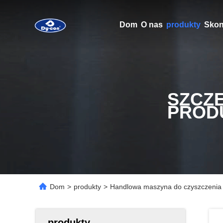
Dom
O nas
produkty
Skont
SZCZ
PROD
Dom
>
produkty
>
Handlowa maszyna do czyszczenia p
produkty