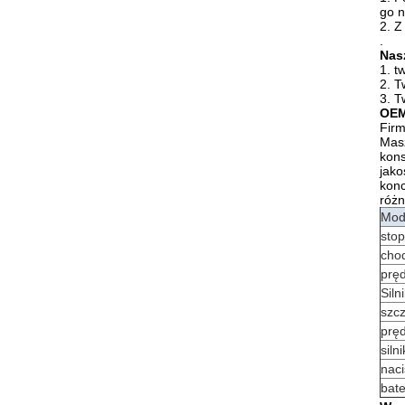
go n
2. Z
.
Nas
1. t
2. T
3. T
OEM
Firm
Masz
kons
jako
konc
różn
Mod
stop
chod
prę
Siln
szc
pręd
siln
naci
bate