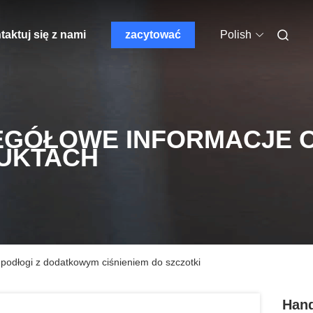
aktuj się z nami
zacytować
Polish
EGÓŁOWE INFORMACJE 
UKTACH
odłogi z dodatkowym ciśnieniem do szczotki
Hand