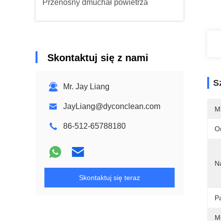
Przenośny dmuchał powietrza
Skontaktuj się z nami
S
Mr. Jay Liang
JayLiang@dyconclean.com
M
86-512-65788180
O
N
Skontaktuj się teraz
P
M