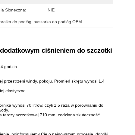
ia Słoneczna:
NIE
pralka do podłóg
, 
suszarka do podłóg OEM
 dodatkowym ciśnieniem do szczotki
4 godzin.
ej przestrzeni windy, pokoju. Promień skrętu wynosi 1,4
ej elastyczne.
ornika wynosi 70 litrów, czyli 1,5 raza w porównaniu do
wody.
nica tarczy szczotkowej 710 mm, codzinna skuteczność
ienie, poinformujemy Cię o najnowszym procesie, dopóki