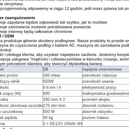
ie otrzymasz.
 przyjemnością odpowiemy w ciągu 12 godzin, jeśli masz pytania lub pr
ze zaangażowanie
woje zapytanie będzie odpowiedź tak szybko, jak to możliwe
woje zamówienie zostanie potraktowane poważnie
woje interesy będą całkowicie chronione
 / ODM
a produkuje głównie skrubery podłogowe. Nasze produkty to przede 
yna do czyszczenia podłóg z kablem AC, maszyna do zamiatania podłóg
trukcji
ść i obsługa klienta, aby uzyskać największe zaufanie. Jesteśmy bezpiec
epcja usługowa "mądrości i człowieczeństwa w kierunku rozwoju, techn
ym potrzebom klientów, aby stworzyć błyskotliwą karierę.
el
D8
napięcie znamionowe
ień próżni
160 mbar
szerokość robocza
zący silnik
550W
szerokość ssania
dkość
0-6 km / h
efektywność pracy
ik ssący (W)
500
maksymalna gradowalno
zotka
330 mm X 2
promień skrętu
kość obrotowa szczotki
175 obr./min
zbiornik roztworu
ik szczotkowy
550 W
zbiornik odzysku
sk pędzla
30 kg
poziom hałasu
ria
2 × DC12V 100Ah 3H