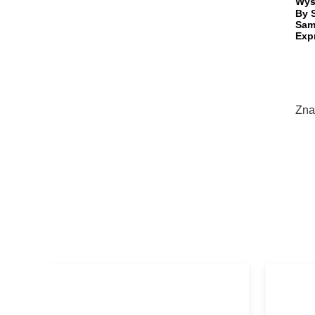
Wys
By 
Sam
Exp
Zna