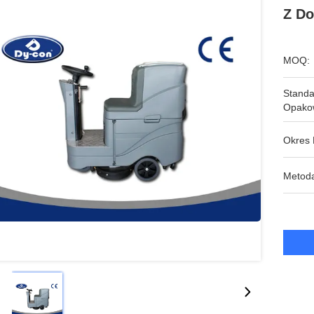
Z Do
MOQ:
Stand
Opako
Okres 
Metoda