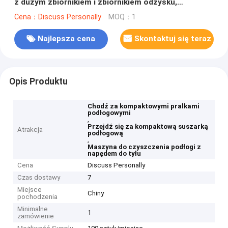
z dużym zbiornikiem i zbiornikiem odzysku,
systemem wspomagającym zasilanie
Cena：Discuss Personally
MOQ：1
Najlepsza cena
Skontaktuj się teraz
Opis Produktu
Chodź za kompaktowymi pralkami
podłogowymi
,
Przejdź się za kompaktową suszarką
Atrakcja
podłogową
,
Maszyna do czyszczenia podłogi z
napędem do tyłu
Cena
Discuss Personally
Czas dostawy
7
Miejsce
Chiny
pochodzenia
Minimalne
1
zamówienie