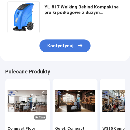
YL-817 Walking Behind Kompaktne
pralki podłogowe z dużym
zbiornikiem i zbiornikiem odzysku,
systemem wspomagającym
zasilanie
Kontyntynuj
Polecane Produkty
Compact Floor
Quiet, Compact
WS15 Compact